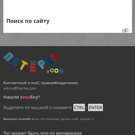
Поиск по сайту
Контактный e-mail, правообладателям:
admin@5terka.com
Нашли о
и
ш
бку?
Выделите её мышкой и нажмите
CTRL
+
ENTER
Большое спасибо
всем, кто помогает делать сайт лучше! =)
Тут может быть что-то интересное