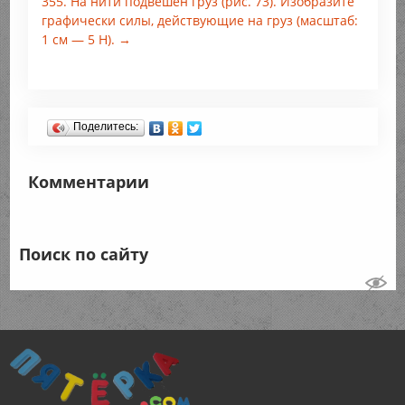
355. На нити подвешен груз (рис. 73). Изобразите
графически силы, действующие на груз (масштаб:
1 см — 5 Н). →
Поделитесь:
Комментарии
Поиск по сайту