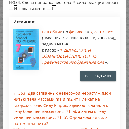
№354. Слева направо: вес тела
P
; сила реакции опоры
—
N
, сила тяжести —
F
.
T
Источник:
Решебник
по
физике
за
7
,
8
,
9 класс
(Лукашик В.И. Иванова Е.В, 2006 год),
задача
№354
к главе «
II. ДВИЖЕНИЕ И
ВЗАИМОДЕЙСТВИЕ ТЕЛ. 15.
Графическое изображение сил
».
ВСЕ ЗАДАЧИ
← 353. Два связанных невесомой нерастяжимой
нитью тела массами m1 и m2>m1 лежат на
гладком столе. Силу F прикладывают сначала к
телу большей массы (рис. 71, а), а затем к телу
меньшей массы (рис. 71, б). Одинакова ли сила
натяжения нити?