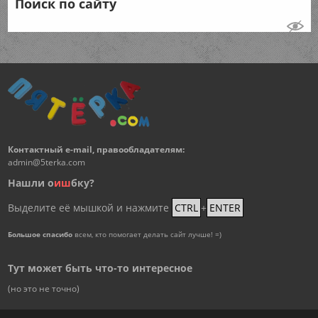
Поиск по сайту
Контактный e-mail, правообладателям:
admin@5terka.com
Нашли о
и
ш
бку?
Выделите её мышкой и нажмите
CTRL
+
ENTER
Большое спасибо
всем, кто помогает делать сайт лучше! =)
Тут может быть что-то интересное
(но это не точно)