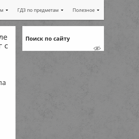
ам
ГДЗ по предметам
Полезное
ле
Поиск по сайту
г с
ла
к