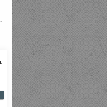
ссы
И.