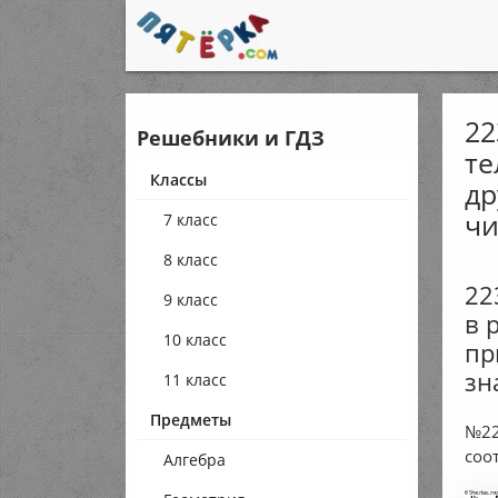
22
Решебники и ГДЗ
те
Классы
др
чи
7 класс
8 класс
22
9 класс
в 
10 класс
пр
зн
11 класс
Предметы
№22
соо
Алгебра