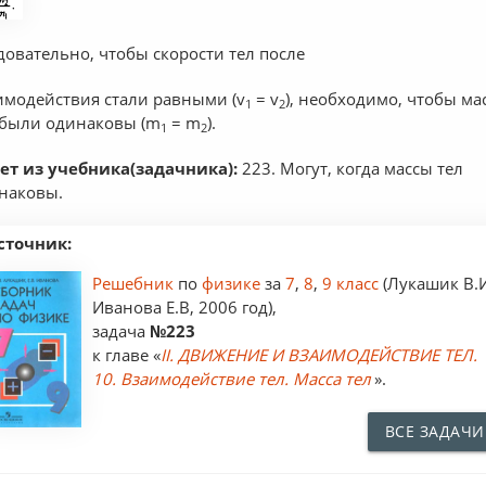
довательно, чтобы скорости тел после
имодействия стали равными (v
= v
), необходимо, чтобы ма
1
2
 были одинаковы (m
= m
).
1
2
ет из учебника(задачника):
223. Могут, когда массы тел
наковы.
сточник:
Решебник
по
физике
за
7
,
8
,
9 класс
(Лукашик В.
Иванова Е.В, 2006 год),
задача
№223
к главе «
II. ДВИЖЕНИЕ И ВЗАИМОДЕЙСТВИЕ ТЕЛ.
10. Взаимодействие тел. Масса тел
».
ВСЕ ЗАДАЧИ