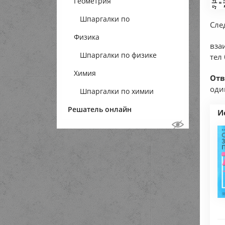
Геометрия
Шпаргалки по
Сле
Физика
геометрии
вза
Шпаргалки по физике
тел
Химия
Отв
оди
Шпаргалки по химии
Решатель онлайн
И