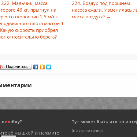
 222. Мальчик, масса
224. Воздух под поршнем
оторого 46 кг, прыгнул на
насоса сжали. Изменилась л
рег со скоростью 1,5 м/с с
масса воздуха? →
еподвижного плота массой 1
. Какую скорость приобрел
лот относительно берега?
Поделитесь:
мментарии
 о
и
ш
бку?
Тут может быть что-то инте
(но это не точно)
ите её мышкой и нажмите