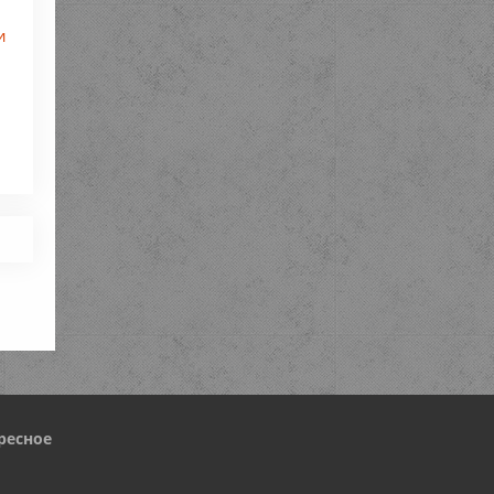
и
ресное