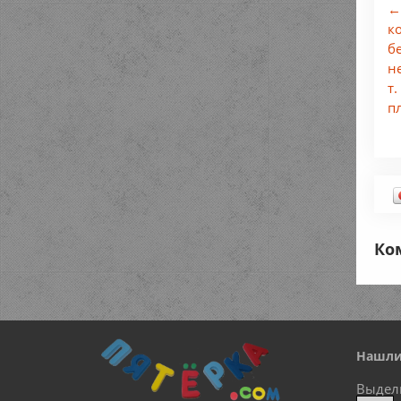
←
к
бе
н
т
п
Ко
Нашли
Выдел