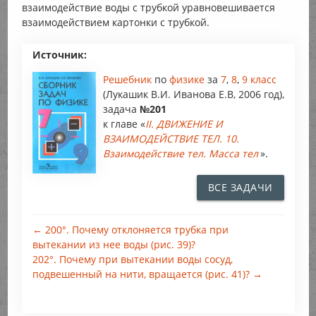
взаимодействие воды с трубкой уравновешивается
взаимодействием картонки с трубкой.
Источник:
Решебник
по
физике
за
7
,
8
,
9 класс
(Лукашик В.И. Иванова Е.В, 2006 год),
задача
№201
к главе «
II. ДВИЖЕНИЕ И
ВЗАИМОДЕЙСТВИЕ ТЕЛ. 10.
Взаимодействие тел. Масса тел
».
ВСЕ ЗАДАЧИ
← 200°. Почему отклоняется трубка при
вытекании из нее воды (рис. 39)?
202°. Почему при вытекании воды сосуд,
подвешенный на нити, вращается (рис. 41)? →