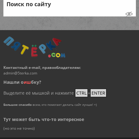
Поиск по сайту
Контактный e-mail, правообладателям:
admin@5terka.com
Нашли о
и
ш
бку?
Выделите её мышкой и нажмите
CTRL
+
ENTER
Большое спасибо
всем, кто помогает делать сайт лучше! =)
Тут может быть что-то интересное
(но это не точно)