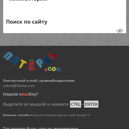
Поиск по сайту
Контактный e-mail, правообладателям:
admin@5terka.com
Нашли о
и
ш
бку?
Выделите её мышкой и нажмите
CTRL
+
ENTER
Большое спасибо
всем, кто помогает делать сайт лучше! =)
Тут может быть что-то интересное