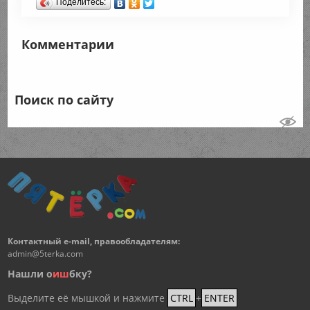
Поделитесь:
Комментарии
Поиск по сайту
Контактный e-mail, правообладателям:
admin@5terka.com
Нашли о
и
ш
бку?
Выделите её мышкой и нажмите
CTRL
+
ENTER