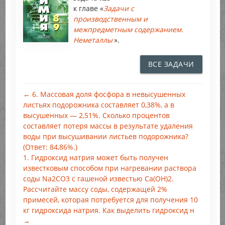
к главе «
Задачи с
производственным и
межпредметным содержанием.
Неметаллы
».
ВСЕ ЗАДАЧИ
← 6. Массовая доля фосфора в невысушенных
листьях подорожника составляет 0,38%, а в
высушенных — 2,51%. Сколько процентов
составляет потеря массы в результате удаления
воды при высушивании листьев подорожника?
(Ответ: 84,86%.)
1. Гидроксид натрия может быть получен
известковым способом при нагревании раствора
соды Na2CO3 с гашеной известью Са(ОН)2.
Рассчитайте массу соды, содержащей 2%
примесей, которая потребуется для получения 10
кг гидроксида натрия. Как выделить гидроксид н
→