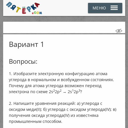
МЕНЮ
Вариант 1
Вопросы:
1. Изобразите электронную конфигурацию атома
углерода в нормальном и возбужденном состояниях.
Почему для атома углерода возможен переход
2
2
1
3
электрона по схеме 2s
2p
→ 2s
2p
?
2. Напишите уравнения реакций: а) углерода с
оксидом меди(II); б) углерода с оксидом углерода(IV); в)
получения оксида углерода(IV) из известняка
промышленным способом.