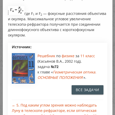
где F
и F
— фокусные расстояния объектива
1
2
и окуляра. Максимальное угловое увеличение
телескопа-рефрактора получается при соединении
длиннофокусного объектива с короткофокусным
окуляром.
Источник:
Решебник
по
физике
за
11 класс
(Касьянов В.А., 2002 год),
задача
№72
к главе «
Геометрическая оптика.
ОСНОВНЫЕ ПОЛОЖЕНИЯ
».
ВСЕ ЗАДАЧИ
← 5. Под каким углом зрения можно наблюдать
Луну в телескопе-рефракторе, если оптическая