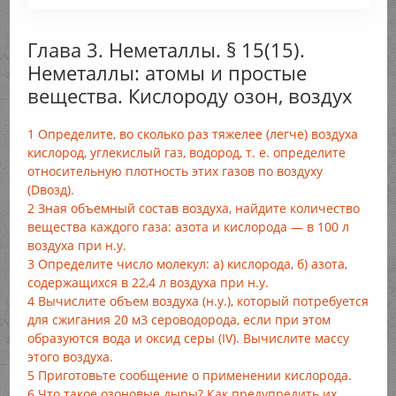
Глава 3. Неметаллы. § 15(15).
Неметаллы: атомы и простые
вещества. Кислороду озон, воздух
1 Определите, во сколько раз тяжелее (легче) воздуха
кислород, углекислый газ, водород, т. е. определите
относительную плотность этих газов по воздуху
(Dвозд).
2 Зная объемный состав воздуха, найдите количество
вещества каждого газа: азота и кислорода — в 100 л
воздуха при н.у.
3 Определите число молекул: а) кислорода, б) азота,
содержащихся в 22,4 л воздуха при н.у.
4 Вычислите объем воздуха (н.у.), который потребуется
для сжигания 20 м3 сероводорода, если при этом
образуются вода и оксид серы (IV). Вычислите массу
этого воздуха.
5 Приготовьте сообщение о применении кислорода.
6 Что такое озоновые дыры? Как предупредить их