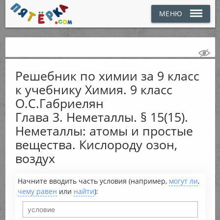
МЕНЮ
Решебник по химии за 9 класс
к учебнику Химия. 9 класс
О.С.Габриелян
Глава 3. Неметаллы. § 15(15).
Неметаллы: атомы и простые
вещества. Кислороду озон,
воздух
Начните вводить часть условия (например,
могут ли
,
чему равен
или
найти
):