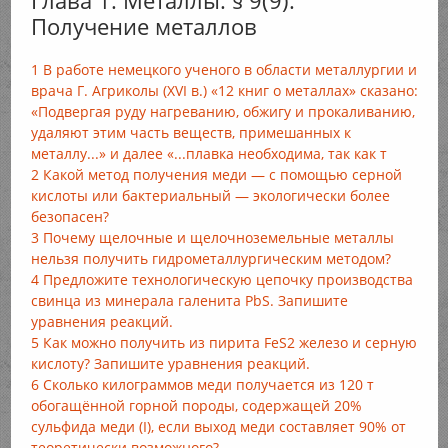
Глава 1. Металлы. § 9(9).
Получение металлов
1 В работе немецкого ученого в области металлургии и
врача Г. Агриколы (XVI в.) «12 книг о металлах» сказано:
«Подвергая руду нагреванию, обжигу и прокаливанию,
удаляют этим часть веществ, примешанных к
металлу...» и далее «...плавка необходима, так как т
2 Какой метод получения меди — с помощью серной
кислоты или бактериальный — экологически более
безопасен?
3 Почему щелочные и щелочноземельные металлы
нельзя получить гидрометаллургическим методом?
4 Предложите технологическую цепочку производства
свинца из минерала галенита PbS. Запишите
уравнения реакций.
5 Как можно получить из пирита FeS2 железо и серную
кислоту? Запишите уравнения реакций.
6 Сколько килограммов меди получается из 120 т
обогащённой горной породы, содержащей 20%
сульфида меди (I), если выход меди составляет 90% от
теоретически возможного?