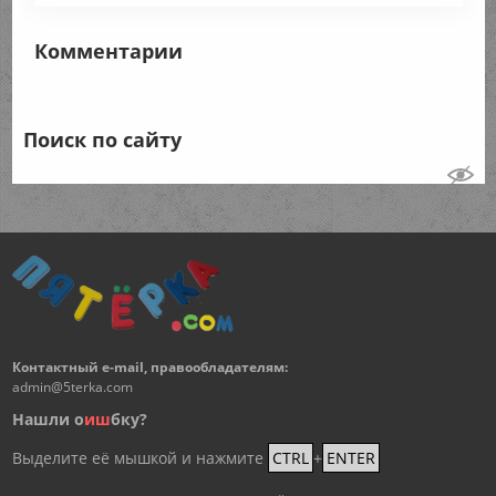
Комментарии
Поиск по сайту
Контактный e-mail, правообладателям:
admin@5terka.com
Нашли о
и
ш
бку?
Выделите её мышкой и нажмите
CTRL
+
ENTER