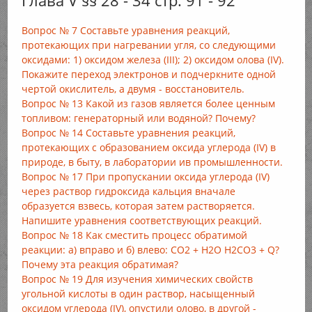
Глава V §§ 28 - 34 стр. 91 - 92
Вопрос № 7 Составьте уравнения реакций,
протекающих при нагревании угля, со следующими
оксидами: 1) оксидом железа (III); 2) оксидом олова (IV).
Покажите переход электронов и подчеркните одной
чертой окислитель, а двумя - восстановитель.
Вопрос № 13 Какой из газов является более ценным
топливом: генераторный или водяной? Почему?
Вопрос № 14 Составьте уравнения реакций,
протекающих с образованием оксида углерода (IV) в
природе, в быту, в лаборатории ив промышленности.
Вопрос № 17 При пропускании оксида углерода (IV)
через раствор гидроксида кальция вначале
образуется взвесь, которая затем растворяется.
Напишите уравнения соответствующих реакций.
Вопрос № 18 Как сместить процесс обратимой
реакции: а) вправо и б) влево: CO2 + H2O H2CO3 + Q?
Почему эта реакция обратимая?
Вопрос № 19 Для изучения химических свойств
угольной кислоты в один раствор, насыщенный
оксидом углерода (IV), опустили олово, в другой -