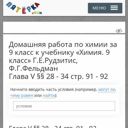
МЕНЮ
Домашняя работа по химии за
9 класс к учебнику «Химия. 9
класс» Г.Е.Рудзитис,
Ф.Г.Фельдман
Глава V §§ 28 - 34 стр. 91 - 92
Начните вводить часть условия (например,
могут ли
,
чему равен
или
найти
):