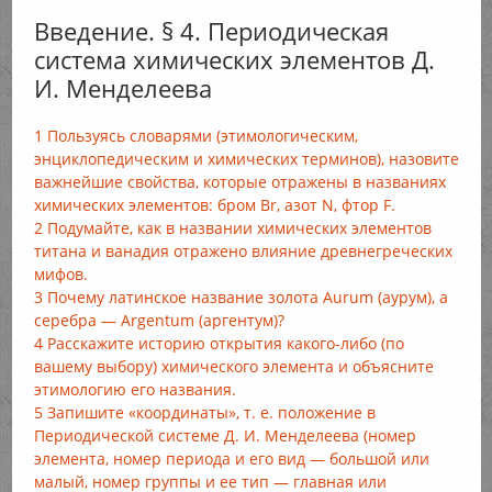
Введение. § 4. Периодическая
система химических элементов Д.
И. Менделеева
1 Пользуясь словарями (этимологическим,
энциклопедическим и химических терминов), назовите
важнейшие свойства, которые отражены в названиях
химических элементов: бром Br, азот N, фтор F.
2 Подумайте, как в названии химических элементов
титана и ванадия отражено влияние древнегреческих
мифов.
3 Почему латинское название золота Aurum (аурум), а
серебра — Argentum (аргентум)?
4 Расскажите историю открытия какого-либо (по
вашему выбору) химического элемента и объясните
этимологию его названия.
5 Запишите «координаты», т. е. положение в
Периодической системе Д. И. Менделеева (номер
элемента, номер периода и его вид — большой или
малый, номер группы и ее тип — главная или