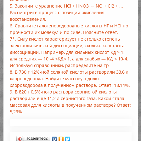
5. Закончите уравнение HCl + HNO3 → NO + Cl2 + ...
Рассмотрите процесс с позиций окисления-
восстановления.
6. Сравните галогеноводородные кислоты HF и HCl по
прочности их молекул и по силе. Поясните ответ.
7*. Силу кислот характеризует не столько степень
электролитической диссоциации, сколько константа
диссоциации. Например, для сильных кислот Кд > 1,
для средних — 10 -4 <КД< 1, а для слабых — КД < 10-4.
Используя справочники, распределите на тр
8. В 730 г 12%-ной соляной кислоты растворили 33,6 л
хлороводорода. Найдите массовую долю
хлороводорода в полученном растворе. Ответ: 18,14%.
9. В 820 г 0,5%-ного раствора сернистой кислоты
растворили еще 11,2 л сернистого газа. Какой стала
массовая доля кислоты в полученном растворе? Ответ:
5,29%.
Поделитесь: