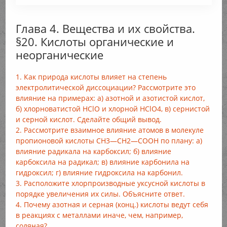
Глава 4. Вещества и их свойства.
§20. Кислоты органические и
неорганические
1. Как природа кислоты влияет на степень
электролитической диссоциации? Рассмотрите это
влияние на примерах: а) азотной и азотистой кислот,
б) хлорноватистой HClO и хлорной HClO4, в) сернистой
и серной кислот. Сделайте общий вывод.
2. Рассмотрите взаимное влияние атомов в молекуле
пропионовой кислоты СН3—СН2—СООН по плану: а)
влияние радикала на карбоксил; б) влияние
карбоксила на радикал; в) влияние карбонила на
гидроксил; г) влияние гидроксила на карбонил.
3. Расположите хлорпроизводные уксусной кислоты в
порядке увеличения их силы. Объясните ответ.
4. Почему азотная и серная (конц.) кислоты ведут себя
в реакциях с металлами иначе, чем, например,
соляная?