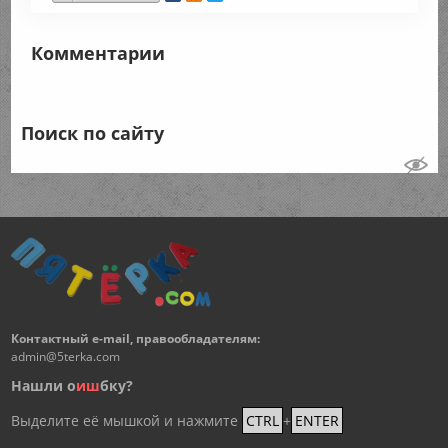
Комментарии
Поиск по сайту
Контактный e-mail, правообладателям:
admin@5terka.com
Нашли о
и
ш
бку?
Выделите её мышкой и нажмите
CTRL
+
ENTER