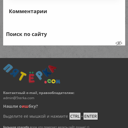
Комментарии
Поиск по сайту
Контактный e-mail, правообладателям:
admin@5terka.com
Нашли о
и
ш
бку?
Выделите её мышкой и нажмите
CTRL
+
ENTER
Большое спасибо
всем, кто помогает делать сайт лучше! =)