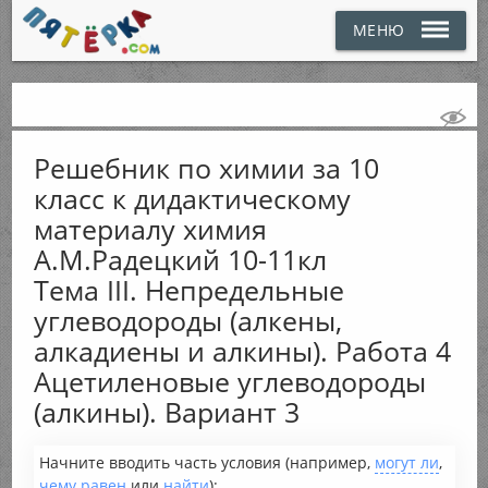
МЕНЮ
Решебник по химии за 10
класс к дидактическому
материалу химия
А.М.Радецкий 10-11кл
Тема III. Непредельные
углеводороды (алкены,
алкадиены и алкины). Работа 4
Ацетиленовые углеводороды
(алкины). Вариант 3
Начните вводить часть условия (например,
могут ли
,
чему равен
или
найти
):