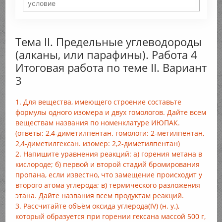
Тема II. Предельные углеводороды
(алканы, или парафины). Работа 4
Итоговая работа по теме II. Вариант
3
1. Для вещества, имеющего строение составьте
формулы одного изомера и двух гомологов. Дайте всем
веществам названия по номенклатуре ИЮПАК.
(ответы: 2,4-диметилпентан. гомологи: 2-метилпентан,
2,4-диметилгексан. изомер: 2,2-диметилпентан)
2. Напишите уравнения реакций: а) горения метана в
кислороде; б) первой и второй стадий бромирования
пропана, если известно, что замещение происходит у
второго атома углерода; в) термического разложения
этана. Дайте названия всем продуктам реакций.
3. Рассчитайте объём оксида углерода(IV) (н. у.),
который образуется при горении гексана массой 500 г,