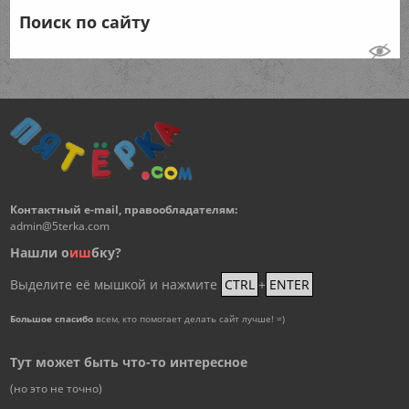
Поиск по сайту
Контактный e-mail, правообладателям:
admin@5terka.com
Нашли о
и
ш
бку?
Выделите её мышкой и нажмите
CTRL
+
ENTER
Большое спасибо
всем, кто помогает делать сайт лучше! =)
Тут может быть что-то интересное
(но это не точно)