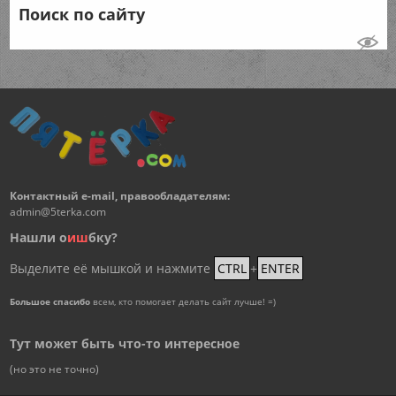
Поиск по сайту
Контактный e-mail, правообладателям:
admin@5terka.com
Нашли о
и
ш
бку?
Выделите её мышкой и нажмите
CTRL
+
ENTER
Большое спасибо
всем, кто помогает делать сайт лучше! =)
Тут может быть что-то интересное
(но это не точно)