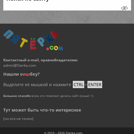
Контактный e-mail, правообладателям:
admin@5terka.com
Нашли о
и
ш
бку?
Выделите её мышкой и нажмите
CTRL
+
ENTER
Большое спасибо
всем, кто помогает делать сайт лучше! =)
Тут может быть что-то интересное
(но это не точно)
© 2010 – 2026
5terka.com