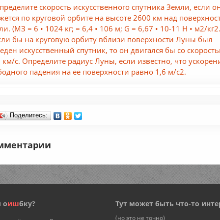
Определите скорость искусственного спутника Земли, если о
жется по круговой орбите на высоте 2600 км над поверхнос
и. (МЗ = 6 • 1024 кг; = 6,4 • 106 м; G = 6,67 • 10-11 Н • м2/кг2.
Если бы на круговую орбиту вблизи поверхности Луны был
еден искусственный спутник, то он двигался бы со скорост
7 км/с. Определите радиус Луны, если известно, что ускорен
бодного падения на ее поверхности равно 1,6 м/с2.
Поделитесь:
мментарии
 о
и
ш
бку?
Тут может быть что-то инте
(но это не точно)