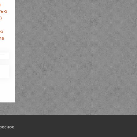
н
тью
)
ью
ие
ресное