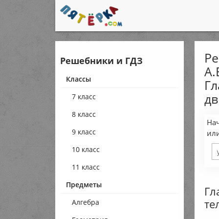
Ре
Решебники и ГДЗ
А.
Классы
Гл
дв
7 класс
8 класс
Нач
9 класс
ил
10 класс
11 класс
Предметы
Гл
те
Алгебра