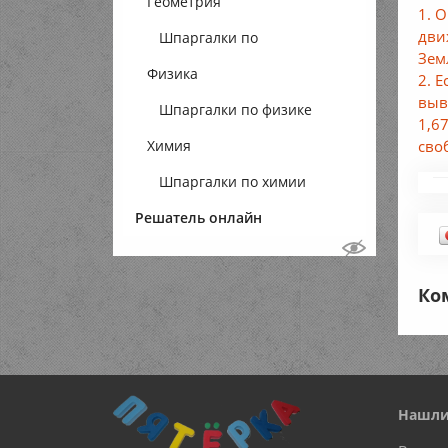
Геометрия
1. 
дви
Шпаргалки по
Земл
Физика
геометрии
2. 
выв
Шпаргалки по физике
1,6
сво
Химия
Шпаргалки по химии
Решатель онлайн
Ко
Нашли