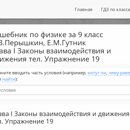
Главная
ГДЗ по класс
шебник по физике за 9 класс
В.Перышкин, Е.М.Гутник
ава I Законы взаимодействия и
ижения тел. Упражнение 19
ните вводить часть условия (например,
могут ли
,
чему рав
и
найти
):
ава I Законы взаимодействия и движения
л. Упражнение 19