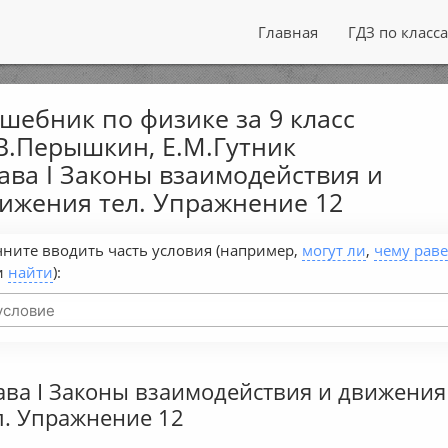
Главная
ГДЗ по класс
шебник по физике за 9 класс
В.Перышкин, Е.М.Гутник
ава I Законы взаимодействия и
ижения тел. Упражнение 12
ните вводить часть условия (например,
могут ли
,
чему рав
и
найти
):
ава I Законы взаимодействия и движения
л. Упражнение 12