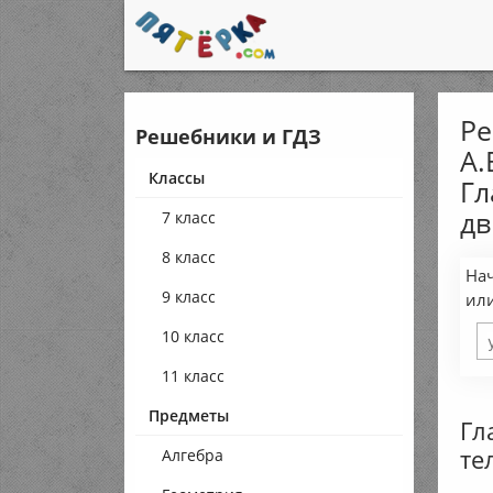
Ре
Решебники и ГДЗ
А.
Классы
Гл
дв
7 класс
8 класс
Нач
9 класс
ил
10 класс
11 класс
Предметы
Гл
те
Алгебра