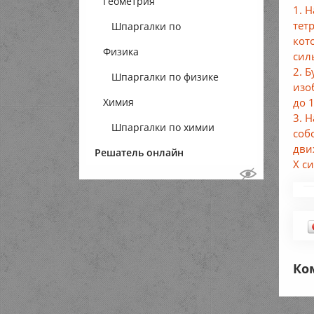
Геометрия
1. 
тет
Шпаргалки по
кот
Физика
геометрии
сил
2. 
Шпаргалки по физике
изо
до 
Химия
3. 
Шпаргалки по химии
соб
дви
Решатель онлайн
X с
Ко