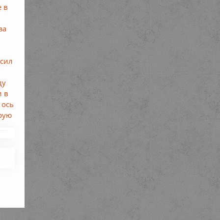
е в
за
 сил
ду
и в
 ось
орую