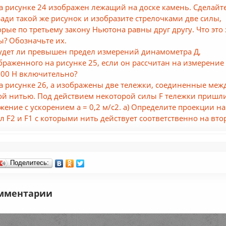
На рисунке 24 изображен лежащий на доске камень. Сделайт
ради такой же рисунок и изобразите стрелочками две силы,
орые по третьему закону Ньютона равны друг другу. Что это 
ы? Обозначьте их.
Будет ли превышен предел измерений динамометра Д,
браженного на рисунке 25, если он рассчитан на измерение
100 Н включительно?
На рисунке 26, а изображены две тележки, соединенные меж
ой нитью. Под действием некоторой силы F тележки пришл
жение с ускорением a = 0,2 м/с2. а) Определите проекции на
ил F2 и F1 с которыми нить действует соответственно на вт
Поделитесь:
мментарии