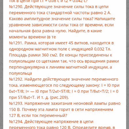
ток в цепи при t1 = 0,08 с и t2 = 0,042 с?
№1290. Действующее значение силы тока в цепи
переменного тока стандартной частоты равно 2 А.
Каково амплитудное значение силы тока? Напишите
уравнение зависимости силы тока от времени, если
начальная фаза равна нулю. Найдите, в какие
моменты времени (в те
№1291. Рамка, которая имеет 45 витков, находится в
однородном магнитном поле с индукцией 0,032 Тл.
Площадь рамки 360 см2. Ее концы присоединены к
полукольцам со щетками так, что ось вращения рамки
перпендикулярна к линиям магнитной индукции, а
полукольца
№1292. Найдите действующее значение переменного
тока, изменяющегося по следующему закону: I = I0 при
0≤t<T/8; I= — I0 при T/2≤t<5T/8; I = 0 при T/8≤t<T/2; I = 0
при 5T/8≤t<T. И т. д. (рис.209).
№1293. Напряжение зажигания неоновой лампы равно
150 В. Почему эта лампа горит в сети напряжением
127 В, если ток переменный?
№1294. Действующее напряжение в цепи
переменного тока равно 120 В. Определите время, в