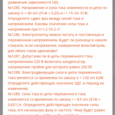
уравнение зависимости U(t).
№1285. Напряжение и сила тока изменяются в цепи по
закону U = 60 sin (314t + 0,25) и i = 15 sin 314t.
Определите сдвиг фаз между силой тока и
напряжением. Каковы значения силы тока и
напряжения при t=1,2⋅10-2 с?
№1286. Электроплитку можно питать и постоянным и
переменным напряжением, Будет ли разница в накале
спирали, если напряжение, измеренное вольтметром,
для обоих токов одинаково?
№1287. Допустимо ли в цепь переменного тока
напряжением 220 В включать конденсатор,
напряжение пробоя дли которого равно 250 В?
№1288. Электродвижущая сила в цепи переменного
тока меняется со временем по закону е = 120 sin 628t.
Определите действующее значение ЭДС и период ее
изменения.
№1289. Сила тока в цепи переменного тока
изменяется со временем по закону i = 8,5 sin (314t +
0,651) А. Определите действующее значение силы
тока, его начальную фазу и частоту. Чему будет равен