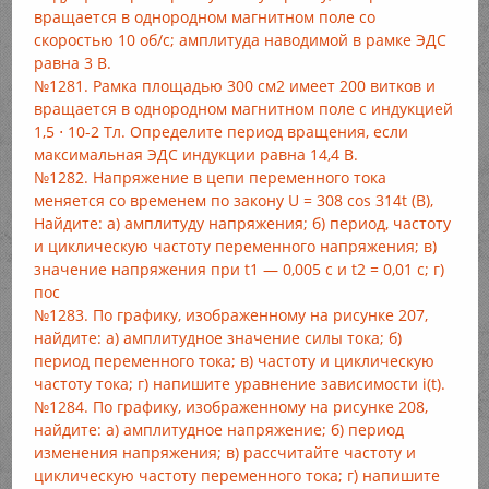
вращается в однородном магнитном поле со
скоростью 10 об/с; амплитуда наводимой в рамке ЭДС
равна 3 В.
№1281. Рамка площадью 300 см2 имеет 200 витков и
вращается в однородном магнитном поле с индукцией
1,5 ⋅ 10-2 Тл. Определите период вращения, если
максимальная ЭДС индукции равна 14,4 В.
№1282. Напряжение в цепи переменного тока
меняется со временем по закону U = 308 cos 314t (В),
Найдите: а) амплитуду напряжения; б) период, частоту
и циклическую частоту переменного напряжения; в)
значение напряжения при t1 — 0,005 с и t2 = 0,01 с; г)
пос
№1283. По графику, изображенному на рисунке 207,
найдите: а) амплитудное значение силы тока; б)
период переменного тока; в) частоту и циклическую
частоту тока; г) напишите уравнение зависимости i(t).
№1284. По графику, изображенному на рисунке 208,
найдите: а) амплитудное напряжение; б) период
изменения напряжения; в) рассчитайте частоту и
циклическую частоту переменного тока; г) напишите