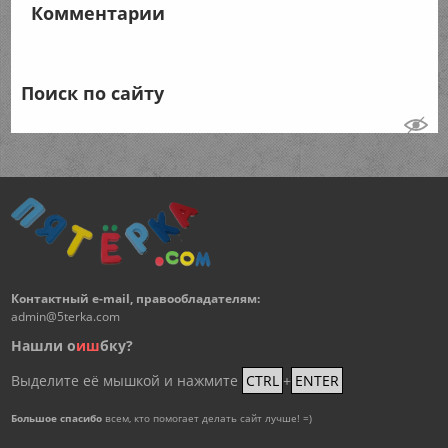
Комментарии
Поиск по сайту
Контактный e-mail, правообладателям:
admin@5terka.com
Нашли о
и
ш
бку?
Выделите её мышкой и нажмите
CTRL
+
ENTER
Большое спасибо
всем, кто помогает делать сайт лучше! =)