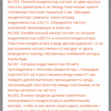
№1259. Плоский конденсатор состоит из двух круглых
пластин диаметром 8 см. Между пластинами зажата
стеклянная пластина толщиной 5 мм. Обкладки
конденсатора замкнуты через катушку
индуктивностью 0,02 Гн. Определите частоту
колебаний, возникающих в этом кон
№1260. Колебательный контур состоит из катушки
индуктивностью 0,003 Гн и плоского конденсатора.
Пластины конденсатора в виде дисков радиусом 1,2 см
расположены на расстоянии 0,3 мм друг от друга.
Определите период собственных колебаний контура.
Каким буде
№1261. Катушка индуктивностью 30 мкГн
присоединена к плоскому конденсатору с площадью
пластин 0,01 м2 и расстоянием между ними 0,1 мм.
Найдите диэлектрическую проницаемость среды,
заполняющей пространство между пластинами, если
контур настроен на частоту
№1262. В каких пределах должна изменяться
электроемкость конденсатора в колебательном
контуре, чтобы в нем могли происходить колебания с
частотой от 400 до 500 Гц? Индуктивность контурной