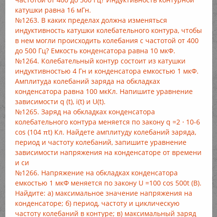
катушки равна 16 мГн.
№1263. В каких пределах должна изменяться
индуктивность катушки колебательного контура, чтобы
в нем могли происходить колебания с частотой от 400
до 500 Гц? Емкость конденсатора равна 10 мкФ.
№1264. Колебательный контур состоит из катушки
индуктивностью 4 Гн и конденсатора емкостью 1 мкФ.
Амплитуда колебаний заряда на обкладках
конденсатора равна 100 мкКл. Напишите уравнение
зависимости q (t), i(t) и U(t).
№1265. Заряд на обкладках конденсатора
колебательного контура меняется по закону q =2 ⋅ 10-6
cos (104 πt) Кл. Найдете амплитуду колебаний заряда,
период и частоту колебаний, запишите уравнение
зависимости напряжения на конденсаторе от времени
и си
№1266. Напряжение на обкладках конденсатора
емкостью 1 мкФ меняется по закону U =100 cos 500t (В).
Найдите: а) максимальное значение напряжения на
конденсаторе; б) период, частоту и циклическую
частоту колебаний в контуре; в) максимальный заряд