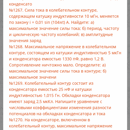
конденсато
№1267. Сила тока в колебательном контуре,
содержащем катушку индуктивности 10 мГн, меняется
по закону i = 0,01 sin (104πt) А. Найдите: а)
максимальное значение силы тока; б) период, частоту
и циклическую частоту колебаний; в) амплитудные
значения заряд
№1268. Максимальное напряжение в колебательном
контуре, состоящем из катушки индуктивностью 5 мкГн
и конденсатора емкостью 1330 пФ, равно 1,2 В.
Сопротивление ничтожно мало. Определите: а)
максимальное значение силы тока в контуре; б)
максимальное значени
№1269. Колебательный контур состоит из
конденсатора емкостью 25 нФ и катушки
индуктивностью 1,015 Гн. Обкладки конденсатора
имеют заряд 2,5 мкКл. Напишите уравнение с
числовыми коэффициентами изменения разности
потенциалов на обкладках конденсатора и тока
№1270. На конденсаторе, включенном в
колебательный контур, максимальное напряжение