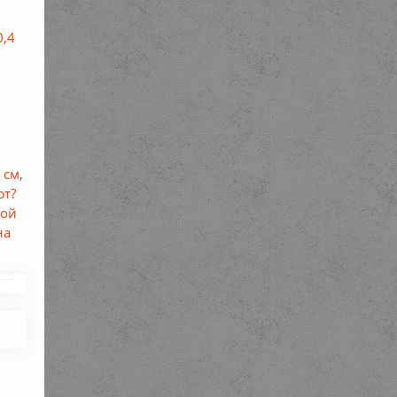
0,4
 см,
ют?
дой
на