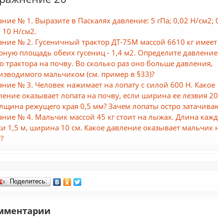
ание № 1. Выразите в Паскалях давление: 5 гПа; 0,02 Н/см2; 
; 10 Н/см2.
ание № 2. Гусеничный трактор ДТ-75М массой 6610 кг имеет
рную площадь обеих гусениц - 1,4 м2. Определите давление
го трактора на почву. Во сколько раз оно больше давления,
изводимого мальчиком (см. пример в §33)?
ание № 3. Человек нажимает на лопату с силой 600 Н. Какое
ление оказывает лопата на почву, если ширина ее лезвия 20
олщина режущего края 0,5 мм? Зачем лопаты остро затачива
ание № 4. Мальчик массой 45 кг стоит на лыжах. Длина каж
и 1,5 м, ширина 10 см. Какое давление оказывает мальчик 
?
Поделитесь:
мментарии