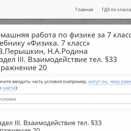
Главная
ГДЗ по класс
машняя работа по физике за 7 класс
ебнику «Физика. 7 класс»
В.Перышкин, Н.А.Родина
здел III. Взаимодействие тел. §33
ражнение 20
ните вводить часть условия (например,
могут ли
,
чему рав
и
найти
):
здел III. Взаимодействие тел. §33
ражнение 20