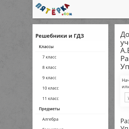
До
Решебники и ГДЗ
уч
Классы
А.
Ра
7 класс
Уп
8 класс
9 класс
Нач
ил
10 класс
11 класс
Предметы
Ра
Алгебра
Уп