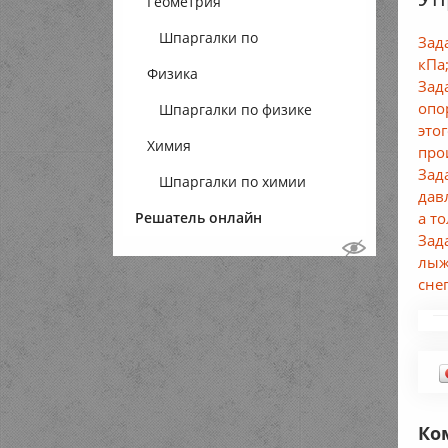
Геометрия
Шпаргалки по
Зад
кПа
Физика
геометрии
Зад
опо
Шпаргалки по физике
это
Химия
про
Зад
Шпаргалки по химии
дав
а т
Решатель онлайн
Зад
лыж
снег
Ко