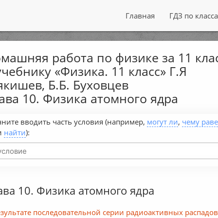
Главная
ГДЗ по класс
машняя работа по физике за 11 кла
учебнику «Физика. 11 класс» Г.Я
кишев, Б.Б. Буховцев
ава 10. Физика атомного ядра
ните вводить часть условия (например,
могут ли
,
чему рав
и
найти
):
ава 10. Физика атомного ядра
езультате последовательной серии радиоактивных распадо