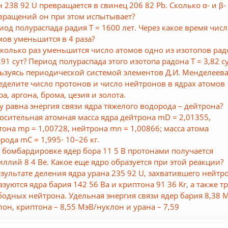
н 238 92 U превращается в свинец 206 82 Pb. Сколько α- и β-
вращений он при этом испытывает?
иод полураспада радия Т = 1600 лет. Через какое время чис
мов уменьшится в 4 раза?
сколько раз уменьшится число атомов одно из изотопов рад
1,91 сут? Период полураспада этого изотопа радона Т = 3,82 су
ьзуясь периодической системой элементов Д.И. Менделеева
еделите число протонов и число нейтронов в ядрах атомов
ра, аргона, брома, цезия и золота.
у равна энергия связи ядра тяжелого водорода – дейтрона?
осительная атомная масса ядра дейтрона mD = 2,01355,
тона mр = 1,00728, нейтрона mn = 1,00866; масса атома
ерода mС = 1,995⋅ 10–26 кг.
 бомбардировке ядер бора 11 5 В протонами получается
иллий 8 4 Ве. Какое еще ядро образуется при этой реакции?
езультате деления ядра урана 235 92 U, захватившего нейтр
азуются ядра бария 142 56 Ва и криптона 91 36 Kr, а также т
бодных нейтрона. Удельная энергия связи ядер бария 8,38 
лон, криптона – 8,55 МэВ/нуклон и урана – 7,59