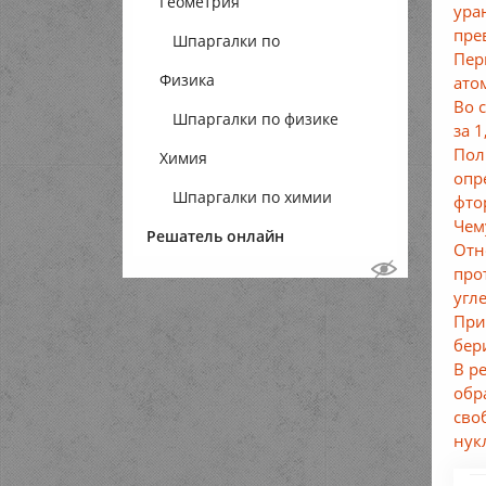
Геометрия
ура
пре
Шпаргалки по
Пер
Физика
геометрии
ато
Во 
Шпаргалки по физике
за 
Пол
Химия
опр
Шпаргалки по химии
фто
Чем
Решатель онлайн
Отн
про
угл
При
бер
В р
обр
сво
нук