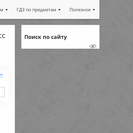
ам
ГДЗ по предметам
Полезное
сс
Поиск по сайту
ен
в