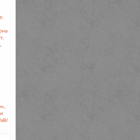
ло
она
т.
,
он,
ри
МэВ/