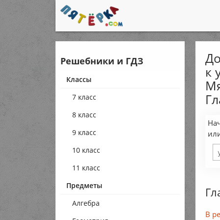
До
Решебники и ГДЗ
к 
Классы
Мя
Гл
7 класс
8 класс
Нач
9 класс
ил
10 класс
11 класс
Предметы
Гл
Алгебра
В р