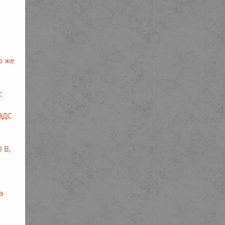
о же
с
ЭДС
 В,
а