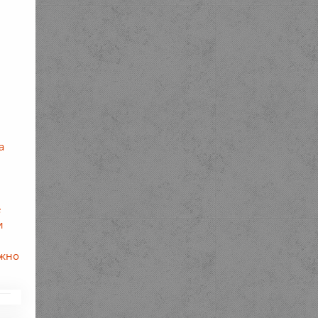
а
е
и
ожно