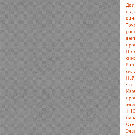
Дви
в д
кин
Точ
рав
век
про
Пот
сни
Раз
сил
Най
что
Изо
про
Эле
1⋅1
нач
Отн
Эле