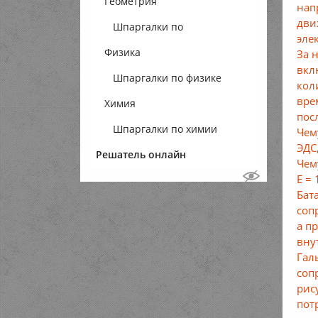
Геометрия
нап
дви
Шпаргалки по
эле
Физика
геометрии
За 
вкл
Шпаргалки по физике
кол
вре
Химия
пос
Шпаргалки по химии
Чем
ЭДС
Решатель онлайн
Чем
E =
Бат
соп
а п
вну
Гал
соп
рис
пот