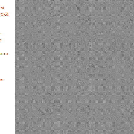
им
тока
е
и
ожно
ло