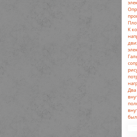
эле
Опр
про
Пло
К к
нап
дви
эле
Гал
соп
рис
пот
наг
Два
вну
пол
вну
был