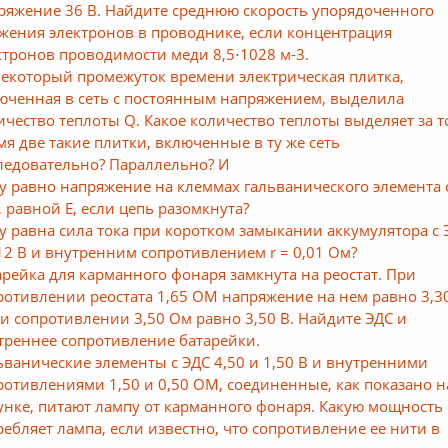
ряжение 36 В. Найдите среднюю скорость упорядоченного
жения электронов в проводнике, если концентрация
ктронов проводимости меди 8,5⋅1028 м-3.
некоторый промежуток времени электрическая плитка,
юченная в сеть с постоянным напряжением, выделила
ичество теплоты Q. Какое количество теплоты выделяет за т
мя две такие плитки, включенные в ту же сеть
ледовательно? Параллельно? И
у равно напряжение на клеммах гальванического элемента 
, равной E, если цепь разомкнута?
у равна сила тока при коротком замыкании аккумулятора с 
 12 В и внутренним сопротивлением r = 0,01 Ом?
арейка для карманного фонаря замкнута на реостат. При
ротивлении реостата 1,65 ОМ напряжение на нем равно 3,30
ри сопротивлении 3,50 Ом равно 3,50 В. Найдите ЭДС и
треннее сопротивление батарейки.
ьванические элементы с ЭДС 4,50 и 1,50 В и внутренними
ротивлениями 1,50 и 0,50 ОМ, соединенные, как показано н
унке, питают лампу от карманного фонаря. Какую мощность
ребляет лампа, если известно, что сопротивление ее нити в