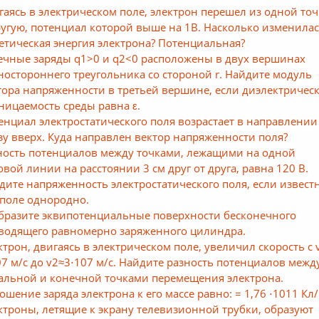
гаясь в электрическом поле, электрон перешел из одной то
ругую, потенциал которой выше на 1В. Насколько изменила
етическая энергия электрона? Потенциальная?
ечные заряды q1>0 и q2<0 расположены в двух вершинах
ностороннего треугольника со стороной r. Найдите модуль
тора напряженности в третьей вершине, если диэлектричес
ницаемость среды равна ε.
енциал электростатического поля возрастает в направлении
зу вверх. Куда направлен вектор напряженности поля?
ность потенциалов между точками, лежащими на одной
овой линии на расстоянии 3 см друг от друга, равна 120 В.
дите напряженность электростатического поля, если извест
 поле однородно.
бразите эквипотенциальные поверхности бесконечного
водящего равномерно заряженного цилиндра.
ктрон, двигаясь в электрическом поле, увеличил скорость с 
07 м/с до v2≈3⋅107 м/с. Найдите разность потенциалов межд
альной и конечной точками перемещения электрона.
ошение заряда электрона к его массе равно: = 1,76 ⋅1011 Кл/
ктроны, летящие к экрану телевизионной трубки, образуют