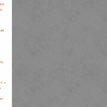
чки
сь
кая
но,
v1 =
у
кг.