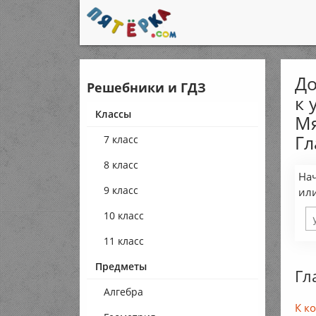
До
Решебники и ГДЗ
к 
Классы
Мя
Гл
7 класс
8 класс
Нач
9 класс
ил
10 класс
11 класс
Предметы
Гл
Алгебра
К к