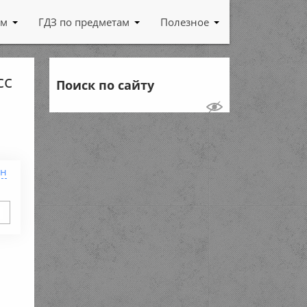
ам
ГДЗ по предметам
Полезное
сс
Поиск по сайту
ен