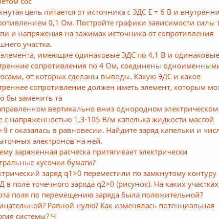
ретом сос
кнутая цепь питается от источника с ЭДС E = 6 В и внутренн
ротивлением 0,1 Ом. Постройте графики зависимости силы 
епи и напряжения на зажимах источника от сопротивления
шнего участка.
 элемента, имеющие одинаковые ЭДС по 4,1 В и одинаковы
тренние сопротивления по 4 Ом, соединены одноименным
юсами, от которых сделаны выводы. Какую ЭДС и какое
треннее сопротивление должен иметь элемент, которым м
о бы заменить та
аправленном вертикально вниз однородном электрическом
е с напряженностью 1,3⋅105 В/м капелька жидкости массой
0-9 г оказалась в равновесии. Найдите заряд капельки и чис
ыточных электронов на ней.
ему заряженная расческа притягивает электрически
тральные кусочки бумаги?
ктрический заряд q1>0 переместили по замкнутому контуру
Д в поле точечного заряда q2>0 (рисунок). На каких участках
ота поля по перемещению заряда была положительной?
ицательной? Равной нулю? Как изменялась потенциальная
ргия системы? Ч