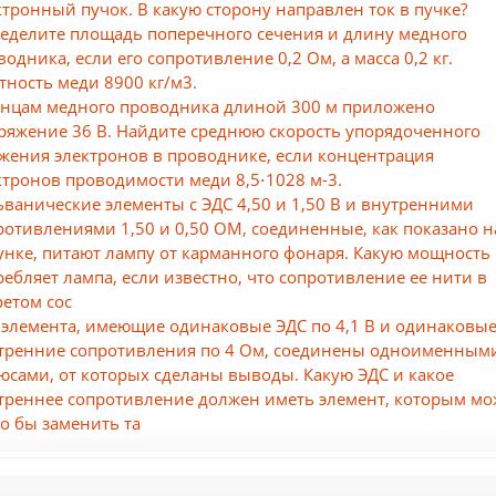
ктронный пучок. В какую сторону направлен ток в пучке?
еделите площадь поперечного сечения и длину медного
водника, если его сопротивление 0,2 Ом, а масса 0,2 кг.
тность меди 8900 кг/м3.
онцам медного проводника длиной 300 м приложено
ряжение 36 В. Найдите среднюю скорость упорядоченного
жения электронов в проводнике, если концентрация
ктронов проводимости меди 8,5⋅1028 м-3.
ьванические элементы с ЭДС 4,50 и 1,50 В и внутренними
ротивлениями 1,50 и 0,50 ОМ, соединенные, как показано н
унке, питают лампу от карманного фонаря. Какую мощность
ребляет лампа, если известно, что сопротивление ее нити в
ретом сос
 элемента, имеющие одинаковые ЭДС по 4,1 В и одинаковы
тренние сопротивления по 4 Ом, соединены одноименным
юсами, от которых сделаны выводы. Какую ЭДС и какое
треннее сопротивление должен иметь элемент, которым м
о бы заменить та