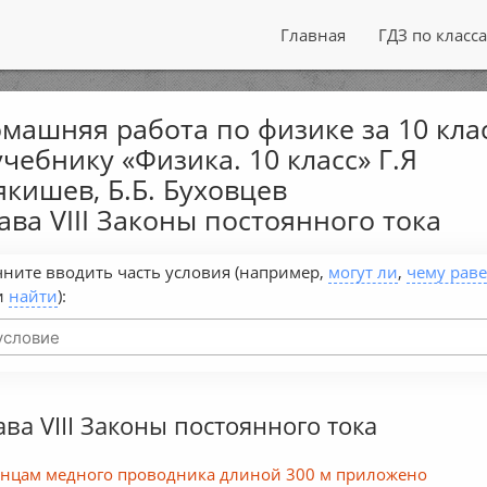
Главная
ГДЗ по класс
машняя работа по физике за 10 кла
учебнику «Физика. 10 класс» Г.Я
кишев, Б.Б. Буховцев
ава VIII Законы постоянного тока
ните вводить часть условия (например,
могут ли
,
чему рав
и
найти
):
ава VIII Законы постоянного тока
онцам медного проводника длиной 300 м приложено