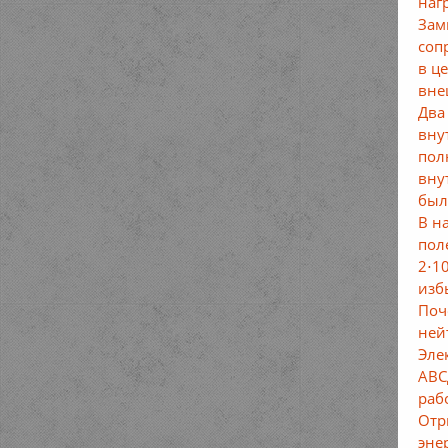
наг
Зам
соп
в ц
вне
Два
вну
пол
вну
был
В н
пол
2⋅1
изб
Поч
ней
Эле
АВС
раб
Отр
эне