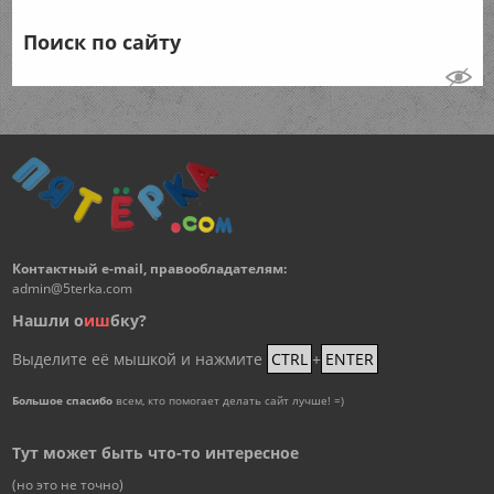
Поиск по сайту
Контактный e-mail, правообладателям:
admin@5terka.com
Нашли о
и
ш
бку?
Выделите её мышкой и нажмите
CTRL
+
ENTER
Большое спасибо
всем, кто помогает делать сайт лучше! =)
Тут может быть что-то интересное
(но это не точно)