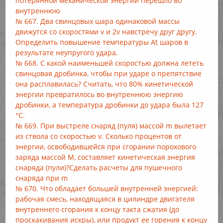
потерянной механической энергии перешло во
внутреннюю
№ 667. Два свинцовых шара одинаковой массы
движутся со скоростями v и 2v навстречу друг другу.
Определить повышение температуры At шаров в
результате неупругого удара.
№ 668. С какой наименьшей скоростью должна лететь
свинцовая дробинка, чтобы при ударе о препятствие
она расплавилась? Считать, что 80% кинетической
энергии превратилось во внутреннюю энергию
дробинки, а температура дробинки до удара была 127
°С.
№ 669. При выстреле снаряд (пуля) массой m вылетает
из ствола со скоростью v. Сколько процентов от
энергии, освободившейся при сгорании порохового
заряда массой М, составляет кинетическая энергия
снаряда (пули)?Сделать расчеты для пушечного
снаряда при m
№ 670. Что обладает большей внутренней энергией:
рабочая смесь, находящаяся в цилиндре двигателя
внутреннего сгорания к концу такта сжатия (до
проскакивания искры), или продукт ее горения к концу