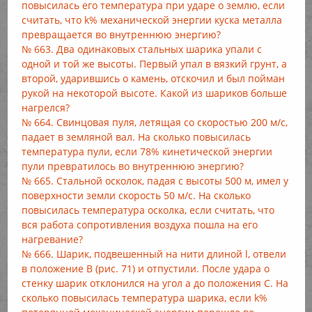
повысилась его температура при ударе о землю, если
считать, что k% механической энергии куска металла
превращается во внутреннюю энергию?
№ 663. Два одинаковых стальных шарика упали с
одной и той же высоты. Первый упал в вязкий грунт, а
второй, ударившись о камень, отскочил и был пойман
рукой на некоторой высоте. Какой из шариков больше
нагрелся?
№ 664. Свинцовая пуля, летящая со скоростью 200 м/с,
падает в земляной вал. На сколько повысилась
температура пули, если 78% кинетической энергии
пули превратилось во внутреннюю энергию?
№ 665. Стальной осколок, падая с высоты 500 м, имел у
поверхности земли скорость 50 м/с. На сколько
повысилась температура осколка, если считать, что
вся работа сопротивления воздуха пошла на его
нагревание?
№ 666. Шарик, подвешенный на нити длиной l, отвели
в положение В (рис. 71) и отпустили. После удара о
стенку шарик отклонился на угол а до положения С. На
сколько повысилась температура шарика, если k%