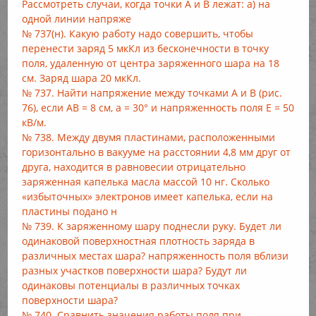
Рассмотреть случаи, когда точки А и В лежат: а) на
одной линии напряже
№ 737(н). Какую работу надо совершить, чтобы
перенести заряд 5 мкКл из бесконечности в точку
поля, удаленную от центра заряженного шара на 18
см. Заряд шара 20 мкКл.
№ 737. Найти напряжение между точками А и В (рис.
76), если АВ = 8 см, а = 30° и напряженность поля Е = 50
кВ/м.
№ 738. Между двумя пластинами, расположенными
горизонтально в вакууме на расстоянии 4,8 мм друг от
друга, находится в равновесии отрицательно
заряженная капелька масла массой 10 нг. Сколько
«избыточных» электронов имеет капелька, если на
пластины подано н
№ 739. К заряженному шару поднесли руку. Будет ли
одинаковой поверхностная плотность заряда в
различных местах шара? напряженность поля вблизи
разных участков поверхности шара? Будут ли
одинаковы потенциалы в различных точках
поверхности шара?
№ 740. Сравнить значения работы поля при