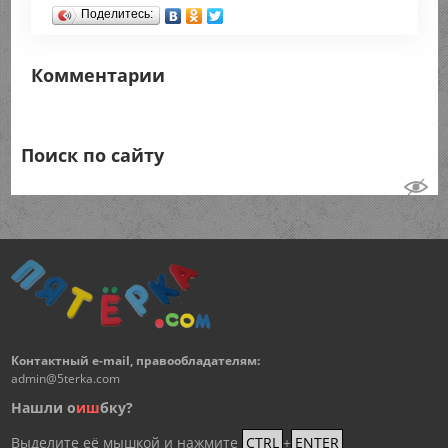
Поделитесь:
Комментарии
Поиск по сайту
Контактный e-mail, правообладателям:
admin@5terka.com
Нашли о
и
ш
бку?
Выделите её мышкой и нажмите
CTRL
+
ENTER