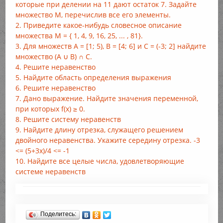
которые при делении на 11 дают остаток 7. Задайте
множество М, перечислив все его элементы.
2. Приведите какое-нибудь словесное описание
множества М = { 1, 4, 9, 16, 25, ... , 81}.
3. Для множеств А = [1; 5), В = [4; 6] и С = (-3; 2] найдите
множество (A ∪ B) ∩ С.
4. Решите неравенство
5. Найдите область определения выражения
6. Решите неравенство
7. Дано выражение. Найдите значения переменной,
при которых f(x) ≥ 0.
8. Решите систему неравенств
9. Найдите длину отрезка, служащего решением
двойного неравенства. Укажите середину отрезка. -3
<= (5+3x)/4 <= -1
10. Найдите все целые числа, удовлетворяющие
системе неравенств
Поделитесь: