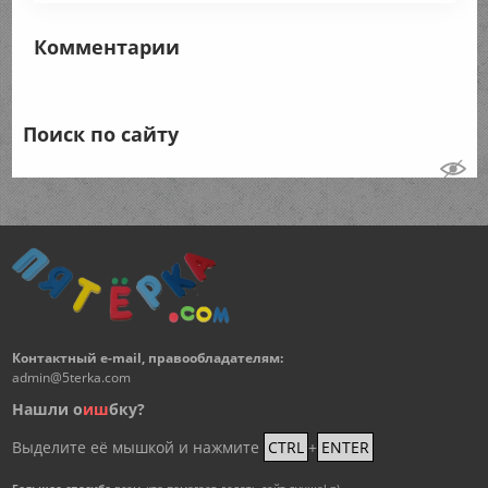
Комментарии
Поиск по сайту
Контактный e-mail, правообладателям:
admin@5terka.com
Нашли о
и
ш
бку?
Выделите её мышкой и нажмите
CTRL
+
ENTER
Большое спасибо
всем, кто помогает делать сайт лучше! =)